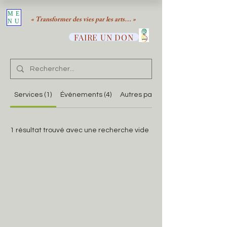
ME
« Transformer des vies par les arts… »
NU
FAIRE UN DON
Services (1)
Événements (4)
Autres pages (25)
1 résultat trouvé avec une recherche vide